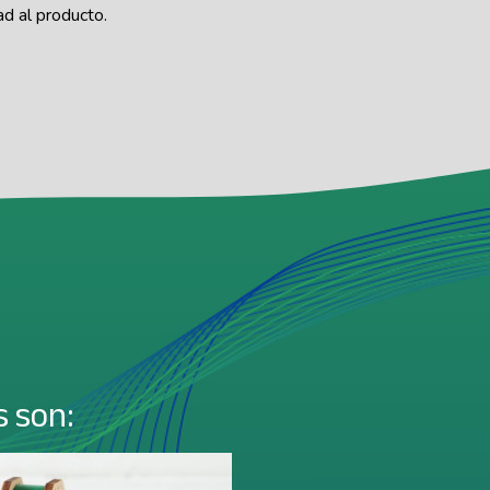
ad al producto.
a
 son: