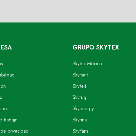
ESA
GRUPO SKYTEX
os
Skytex México
abilidad
Skymatt
ión
Skyfelt
o
Skyrug
dores
Skyenergy
e trabajo
Skyrina
 de privacidad
SkyYarn